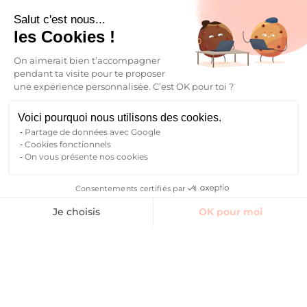
Salut c'est nous...
les Cookies !
On aimerait bien t’accompagner
pendant ta visite pour te proposer
une expérience personnalisée. C’est OK pour toi ?
Voici pourquoi nous utilisons des cookies.
Partage de données avec Google
Cookies fonctionnels
On vous présente nos cookies
Consentements certifiés par
Finding accommodation
Je choisis
OK pour moi
Common areas
Reviews
Contact Manager
Axeptio consent
Plateforme de Gestion du Consentement : Personnalisez vos O
Notre plateforme vous permet d'adapter et de gérer vos paramètr
Book
I find my student