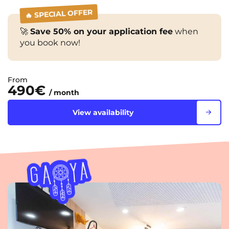
🔥 SPECIAL OFFER
🚀
Save 50% on your application fee
when
you book now!
From
490€
/ month
View availability