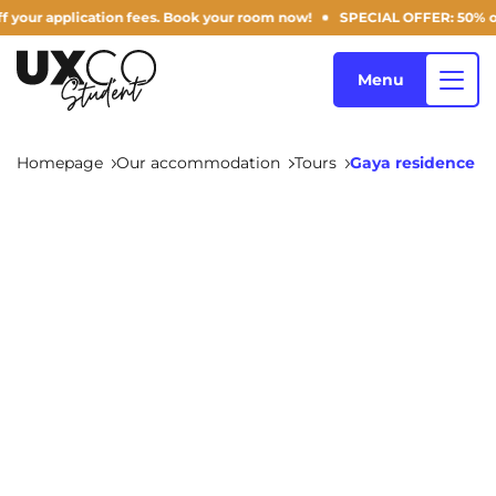
application fees. Book your room now!
SPECIAL OFFER: 50% off your
Menu
Homepage
Our accommodation
Tours
Gaya residence
Our accommodation
Who are we ?
Annemasse
Archamps
Aulnoy-lez-Valenciennes
Béziers
Blog
Bezons
Blois
NEW!
Bordeaux
Boulogne-Billancourt
EN
Brest
Caen