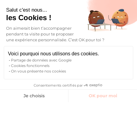
Salut c'est nous...
les Cookies !
On aimerait bien t’accompagner
pendant ta visite pour te proposer
une expérience personnalisée. C’est OK pour toi ?
Voici pourquoi nous utilisons des cookies.
Partage de données avec Google
Cookies fonctionnels
On vous présente nos cookies
Consentements certifiés par
Finding accommodation
Common areas
Reviews
Contact Manager
Je choisis
OK pour moi
Axeptio consent
Plateforme de Gestion du Consentement : Personnalisez vos O
Notre plateforme vous permet d'adapter et de gérer vos paramètr
Book
I find my student
accommodation