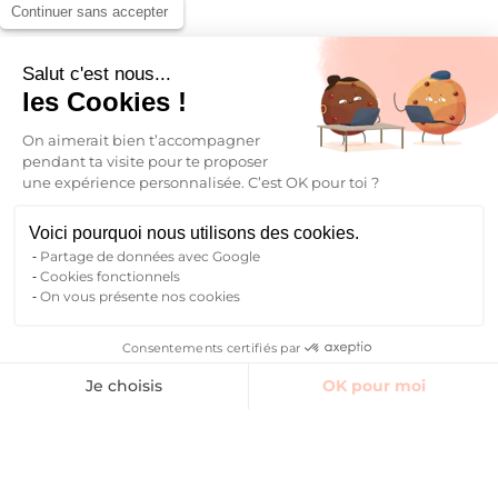
Continuer sans accepter
Salut c'est nous...
les Cookies !
On aimerait bien t’accompagner
pendant ta visite pour te proposer
une expérience personnalisée. C’est OK pour toi ?
Voici pourquoi nous utilisons des cookies.
Partage de données avec Google
Cookies fonctionnels
On vous présente nos cookies
Consentements certifiés par
Finding accommodation
Common areas
Reviews
Contact Manager
Je choisis
OK pour moi
Axeptio consent
Plateforme de Gestion du Consentement : Personnalisez vos O
Notre plateforme vous permet d'adapter et de gérer vos paramètr
Book
I find my student