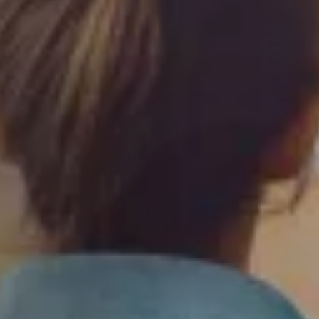
Saint-Denis
Saint-Etienne
Saint-Ouen
Strasbourg
NEW!
Toulouse
Tours
Valenciennes
Vichy
Villejuif
Villeneuve-d'Ascq
View all cities