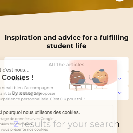
Inspiration and advice for a fulfilling
student life
Continuer sans accepter
All the articles
Salut c'est nous...
les Cookies !
Vichy
On aimerait bien t’accompagner
By category
pendant ta visite pour te proposer
une expérience personnalisée. C’est OK pour toi ?
Voici pourquoi nous utilisons des cookies.
Annemasse
Partage de données avec Google
2
results for your search
Cookies fonctionnels
On vous présente nos cookies
Archamps
Good deals