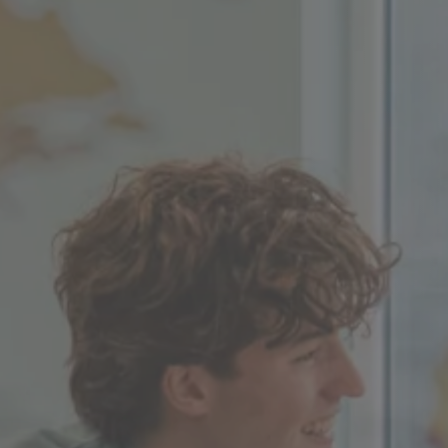
Bordeaux
Boulogne-Billancourt
Brest
Caen
Cergy-Pontoise