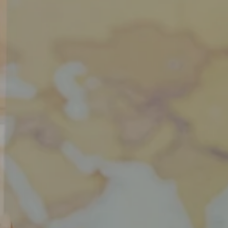
Tours
Valenciennes
Vichy
Villejuif
Villeneuve-d'Ascq