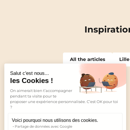
Inspiratio
Continuer sans accepter
All the articles
Lille
Salut c'est nous...
les Cookies !
On aimerait bien t’accompagner
pendant ta visite pour te
An
proposer une expérience personnalisée. C’est OK pour toi
?
Béz
Voici pourquoi nous utilisons des cookies.
Bor
Partage de données avec Google