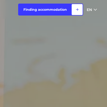
EN
Finding accommodation
FR
View all cities
EN
Rouen
Saint-Denis
Saint-Etienne
Saint-Ouen
NEW!
Strasbourg
Toulouse