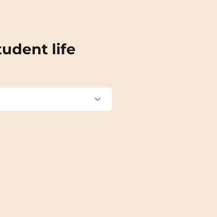
tudent life
Aulnoy-lez-Valenciennes
Blois
Brest