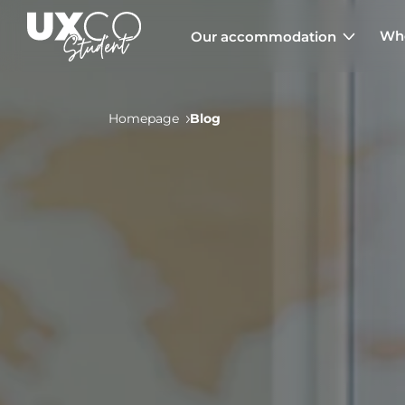
Who
Our accommodation
Homepage
Blog
Annemasse
Archamps
Aulnoy-lez-Valenciennes
Béziers
Bezons
NEW!
Blois