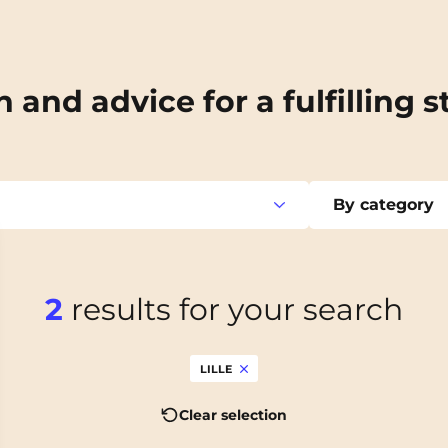
n and advice for a fulfilling s
By category
2
results for your search
nemasse
Good deals
Archamps
LILLE
iers
Lifestyle
Bezons
Clear selection
deaux
News
Boulogne-Billancourt