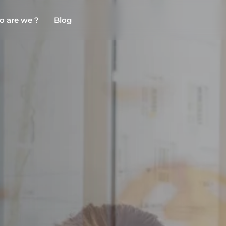
 are we ?
Blog
Chambéry
Marseille
NEW!
Clermont-Ferrand
Montpellier
Dijon
Nantes
Gradignan
Nîmes
Grenoble
Noisy-Le-Grand
La Rochelle
Orly