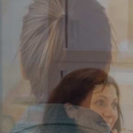
Le Havre
Palaiseau
Lille
Paris
Limoges
Pau
Lomme
Reims
Lyon
Rennes