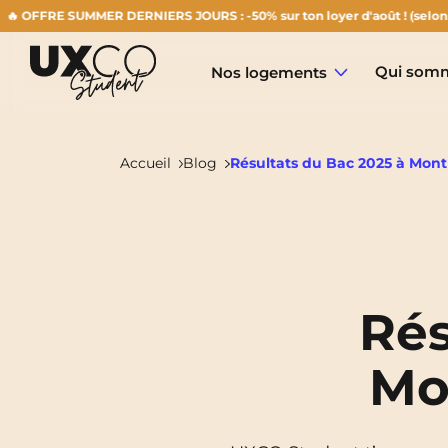
E SUMMER DERNIERS JOURS : -50% sur ton loyer d'août ! (selon disponibi
Qui somm
Nos logements
Accueil
Blog
Résultats du Bac 2025 à Montpe
Annemasse
Archamps
Rés
Aulnoy-Lez-Valenciennes
Mon
Béziers
Bezons
NEW!