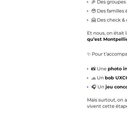
🎉 Des groupes 
🥹 Des famille
🤗 Des check & 
Et nous, on était 
qu’est Montpelli
✨ Pour t’accompag
📸 Une
photo i
🧢 Un
bob UXC
🎧 Un
jeu conc
Mais surtout, on 
vivent cette étape