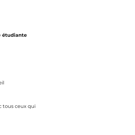
e étudiante
il
ec tous ceux qui