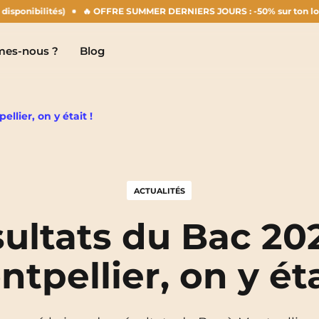
lités)
🔥 OFFRE SUMMER DERNIERS JOURS : -50% sur ton loyer d'août !
es-nous ?
Blog
llier, on y était !
Clermont-Ferrand
Marseille
ACTUALITÉS
Chambéry
Montpellier
NEW!
ultats du Bac 20
Dijon
Nantes
tpellier, on y éta
Gradignan
Nîmes
Grenoble
Noisy-Le-Grand