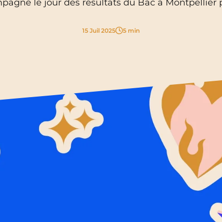
agné le jour des résultats du Bac à Montpellier po
La Rochelle
Orly
15 Juil 2025
5 min
Le Havre
Palaiseau
Lille
Paris
Limoges
Pau
Lomme
Reims
Lyon
Rennes