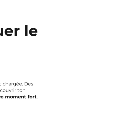
er le
st chargée. Des
écouvrir ton
ce moment fort
,