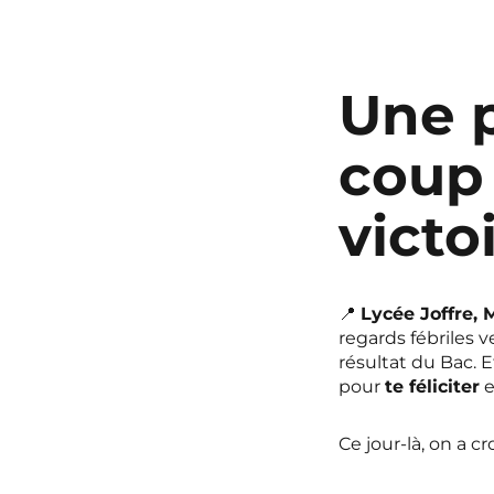
Une 
coup
victo
📍
Lycée Joffre, M
regards fébriles ve
résultat du Bac. 
pour
te féliciter
e
Ce jour-là, on a cro