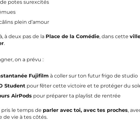
de potes surexcités
s émues
câlins plein d’amour
là, à deux pas de la
Place de la Comédie
, dans cette
vill
er
.
ner, on a prévu :
nstantanée Fujifilm
à coller sur ton futur frigo de studio
O Student
pour fêter cette victoire et te protéger du sole
ours AirPods
pour préparer ta playlist de rentrée
a pris le temps de
parler avec toi, avec tes proches
, av
 de vie à tes côtés.