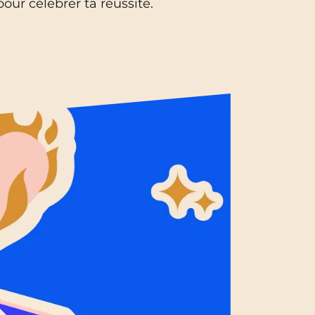
ur célébrer ta réussite.
Toulouse
NEW!
Tours
Valenciennes
Vichy
Villejuif
Villeneuve-d'Ascq