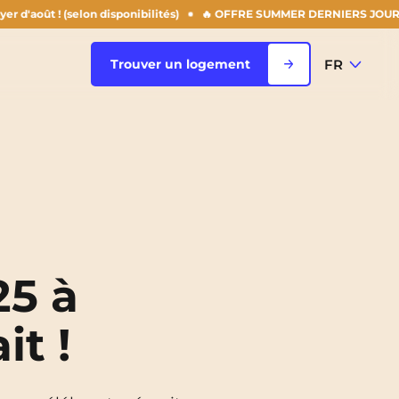
 (selon disponibilités)
🔥 OFFRE SUMMER DERNIERS JOURS : -50% sur t
FR
Trouver un logement
FR
Voir toutes les villes
EN
Rouen
Saint-Denis
25 à
Saint-Etienne
it !
Saint-Ouen
NEW!
Strasbourg