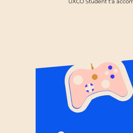
UXCO Student t’a accomp
Blois
Bordeaux
Boulogne-Billancourt
Brest
Caen
Cergy-Pontoise