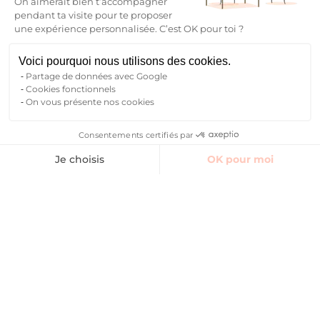
On aimerait bien t’accompagner
pendant ta visite pour te proposer
une expérience personnalisée. C’est OK pour toi ?
Voici pourquoi nous utilisons des cookies.
Partage de données avec Google
Cookies fonctionnels
On vous présente nos cookies
Consentements certifiés par
Ton avenir commence ici
Trouver un logement
Je choisis
OK pour moi
Axeptio consent
Plateforme de Gestion du Consentement : Personnalisez vos O
Toutes les villes
Notre plateforme vous permet d'adapter et de gérer vos paramètr
Qui sommes-nous ?
Blog
FAQ
Nous contacter
Suivre la communauté