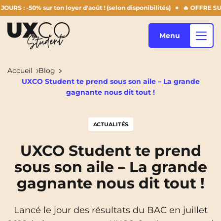
 -50% sur ton loyer d'août ! (selon disponibilités)
🔥 OFFRE SUMMER
Menu
Accueil
Blog
UXCO Student te prend sous son aile – La grande
Nos logements
gagnante nous dit tout !
ACTUALITÉS
Qui sommes-nous ?
Annemasse
Archamps
UXCO Student te prend
Aulnoy-Lez-Valenciennes
Béziers
sous son aile – La grande
Blog
Bezons
Blois
NEW!
gagnante nous dit tout !
Bordeaux
Boulogne-Billancourt
FR
Lancé le jour des résultats du BAC en juillet
Brest
Caen