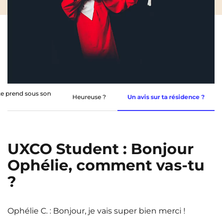
Rennes
Rouen
Saint-Denis
Saint-Etienne
Saint-Ouen
Strasbourg
NEW!
Toulouse
Tours
NEW!
Valenciennes
Vichy
e prend sous son
Heureuse ?
Un avis sur ta résidence ?
Villejuif
Villeneuve-d'Ascq
UXCO Student : Bonjour
Voir toutes les villes
Ophélie, comment vas-tu
?
Ophélie C. : Bonjour, je vais super bien merci !