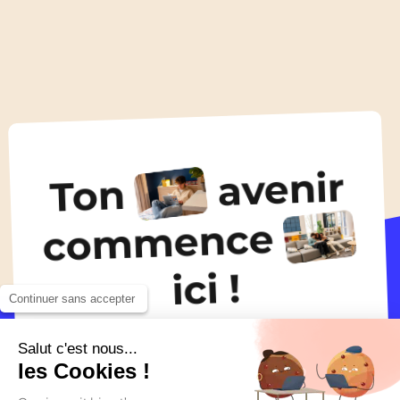
Résultats du Bac 2025 à Montpellier, on y était !
15 Juil 2025
avenir
Ton
Toutes les actualités
commence
ici !
Continuer sans accepter
Salut c'est nous...
Trouver un logement
les Cookies !