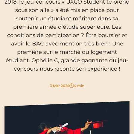
2018, le jeu-concours « UXCO Student te prend
Cergy-Pontoise
Clermont-Ferrand
sous son aile » a été mis en place pour
FR
soutenir un étudiant méritant dans sa
Chambéry
Dijon
NEW!
Instagram
TikTok
Facebook
YouTube
LinkedIn
EN
première année d’étude supérieure. Les
Gradignan
Grenoble
conditions de participation ? Être boursier et
La Rochelle
Le Havre
avoir le BAC avec mention très bien ! Une
première sur le marché du logement
Lille
Limoges
étudiant. Ophélie C, grande gagnante du jeu-
Lomme
Lyon
concours nous raconte son expérience !
Marseille
Montpellier
3 Mar 2025
4 min
Nantes
Nîmes
Noisy-Le-Grand
Orly
Palaiseau
Paris
Pau
Reims