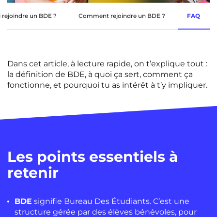
Rennes
Rouen
 rejoindre un BDE ?
Comment rejoindre un BDE ?
FAQ
Saint-Denis
Saint-Etienne
Saint-Ouen
Strasbourg
NEW!
Dans cet
article
, à
lecture
rapide, on t’explique tout :
Toulouse
Tours
NEW!
la définition de BDE, à quoi ça sert, comment ça
fonctionne, et pourquoi tu as intérêt à t’y impliquer.
Valenciennes
Vichy
Villejuif
Villeneuve-d'Ascq
Voir toutes les villes
Les points essentiels à
retenir
BDE
signifie Bureau Des Étudiants. C’est une
structure gérée par des élèves bénévoles, pour