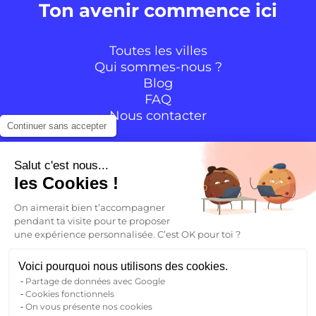
Ton avenir commence ici
Toutes les villes
Qui sommes-nous ?
Blog
FAQ
Nous contacter
Continuer sans accepter
Suivre la communauté
Salut c'est nous...
les Cookies !
Instagram
TikTok
Facebook
YouTube
LinkedIn
On aimerait bien t’accompagner
pendant ta visite pour te proposer
une expérience personnalisée. C’est OK pour toi ?
FR
Voici pourquoi nous utilisons des cookies.
Partage de données avec Google
Retour
Cookies fonctionnels
FR
On vous présente nos cookies