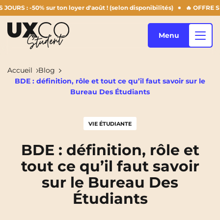
 sur ton loyer d'août ! (selon disponibilités)
🔥 OFFRE SUMMER DER
Menu
Accueil
Blog
BDE : définition, rôle et tout ce qu’il faut savoir sur le
Nos logements
Bureau Des Étudiants
VIE ÉTUDIANTE
Qui sommes-nous ?
Annemasse
Archamps
BDE : définition, rôle et
Aulnoy-Lez-Valenciennes
Béziers
tout ce qu’il faut savoir
Blog
Bezons
Blois
NEW!
sur le Bureau Des
Bordeaux
Boulogne-Billancourt
Étudiants
FR
Brest
Caen