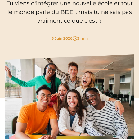
Tu viens d'intégrer une nouvelle école et tout
Cergy-Pontoise
Clermont-Ferrand
le monde parle du BDE... mais tu ne sais pas
FR
Chambéry
Dijon
NEW!
vraiment ce que c'est ?
Instagram
TikTok
Facebook
YouTube
LinkedIn
EN
Gradignan
Grenoble
5 Juin 2026
3 min
La Rochelle
Le Havre
Lille
Limoges
Lomme
Lyon
Marseille
Montpellier
Nantes
Nîmes
Noisy-Le-Grand
Orly
Palaiseau
Paris
Pau
Reims