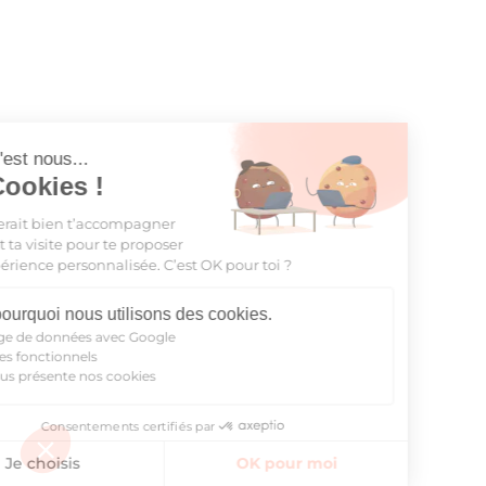
Cergy-Pontoise
Clermont-Ferrand
FR
Chambéry
Dijon
NEW!
Instagram
TikTok
Facebook
YouTube
LinkedIn
EN
Gradignan
Grenoble
La Rochelle
Le Havre
ut c'est nous...
s Cookies !
Lille
Limoges
aimerait bien t’accompagner
Lomme
Lyon
ant ta visite pour te proposer
 expérience personnalisée. C’est OK pour toi ?
Marseille
Montpellier
ici pourquoi nous utilisons des cookies.
Nantes
Nîmes
artage de données avec Google
ookies fonctionnels
Noisy-Le-Grand
Orly
n vous présente nos cookies
Palaiseau
Paris
Consentements certifiés par
Trouver un logement
Pau
Reims
Je choisis
OK pour moi