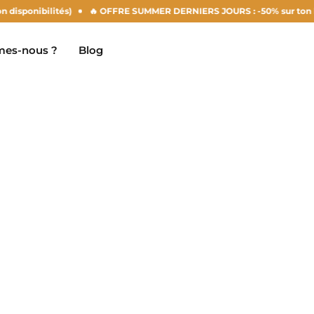
disponibilités)
🔥 OFFRE SUMMER DERNIERS JOURS : -50% sur ton loyer
es-nous ?
Blog
Clermont-Ferrand
Marseille
Chambéry
Montpellier
NEW!
Dijon
Nantes
Gradignan
Nîmes
Grenoble
Noisy-Le-Grand