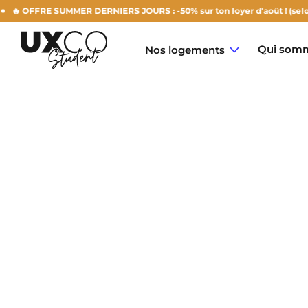
🔥 OFFRE SUMMER DERNIERS JOURS : -50% sur ton loyer d'août ! (selon 
Qui somm
Nos logements
Annemasse
Archamps
Aulnoy-Lez-Valenciennes
Béziers
Bezons
NEW!