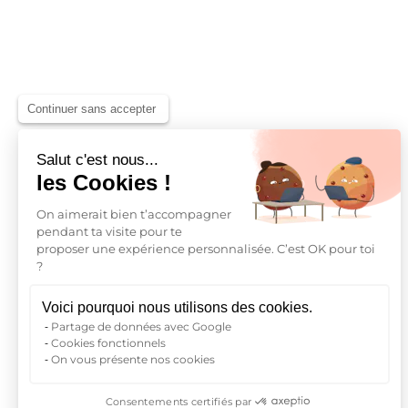
Blois
Bordeaux
Continuer sans accepter
Boulogne-Billancourt
Brest
Salut c'est nous...
les Cookies !
Caen
On aimerait bien t’accompagner
pendant ta visite pour te
Cergy-Pontoise
proposer une expérience personnalisée. C’est OK pour toi
?
Voici pourquoi nous utilisons des cookies.
Partage de données avec Google
Cookies fonctionnels
On vous présente nos cookies
Consentements certifiés par