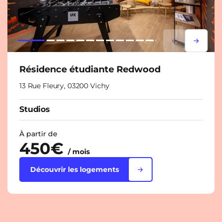
Lorem ipsum
Lorem i
Résidence étudiante Redwood
13 Rue Fleury, 03200 Vichy
Studios
À partir de
450€
/ mois
Découvrir les logements