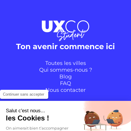
Ton avenir commence ici
Toutes les villes
Qui sommes-nous ?
Blog
FAQ
Nous contacter
Continuer sans accepter
Suivre la communauté
Salut c'est nous...
les Cookies !
Instagram
TikTok
Facebook
YouTube
LinkedIn
On aimerait bien t’accompagner