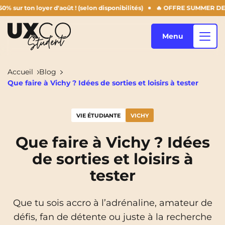
yer d'août ! (selon disponibilités)
🔥 OFFRE SUMMER DERNIERS JOURS 
Menu
Accueil
Blog
Que faire à Vichy ? Idées de sorties et loisirs à tester
Nos logements
VIE ÉTUDIANTE
VICHY
Qui sommes-nous ?
Annemasse
Archamps
Que faire à Vichy ? Idées
de sorties et loisirs à
Aulnoy-Lez-Valenciennes
Béziers
Blog
tester
Bezons
Blois
NEW!
Bordeaux
Boulogne-Billancourt
Que tu sois accro à l’adrénaline, amateur de
FR
défis, fan de détente ou juste à la recherche
Brest
Caen