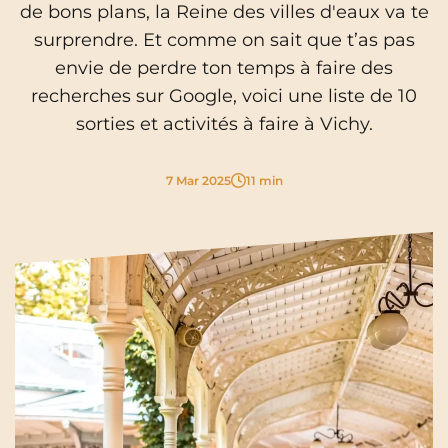
de bons plans, la Reine des villes d'eaux va te
Cergy-Pontoise
Clermont-Ferrand
surprendre. Et comme on sait que t’as pas
FR
Chambéry
Dijon
NEW!
Instagram
TikTok
Facebook
YouTube
LinkedIn
envie de perdre ton temps à faire des
EN
recherches sur Google, voici une liste de 10
Gradignan
Grenoble
sorties et activités à faire à Vichy.
La Rochelle
Le Havre
7 Mar 2025
11 min
Lille
Limoges
Lomme
Lyon
Marseille
Montpellier
Nantes
Nîmes
Noisy-Le-Grand
Orly
Palaiseau
Paris
Pau
Reims