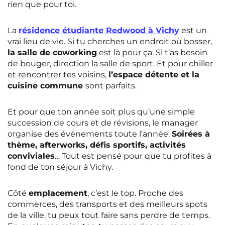
rien que pour toi.
La
résidence étudiante Redwood à Vichy
est un
vrai lieu de vie. Si tu cherches un endroit où bosser,
la salle de coworking
est là pour ça. Si t’as besoin
de bouger, direction la salle de sport. Et pour chiller
et rencontrer tes voisins,
l’espace détente et la
cuisine commune
sont parfaits.
Et pour que ton année soit plus qu’une simple
succession de cours et de révisions, le manager
organise des événements toute l’année.
Soirées à
thème, afterworks, défis sportifs, activités
conviviales
… Tout est pensé pour que tu profites à
fond de ton séjour à Vichy.
Côté
emplacement
, c’est le top. Proche des
commerces, des transports et des meilleurs spots
de la ville, tu peux tout faire sans perdre de temps.