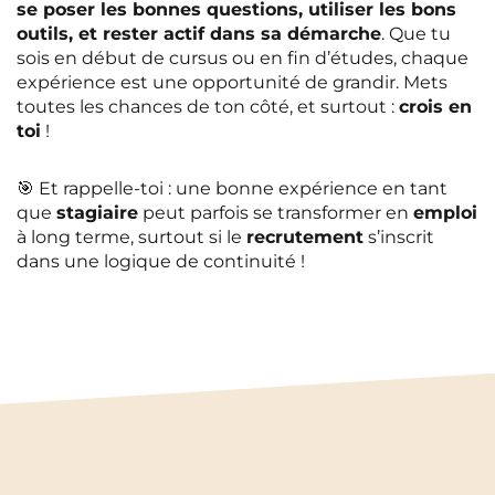
💡
Conseil
: Entraîne-toi à voix haute,
se poser les bonnes questions, utiliser les bons
as géré un projet de A à Z (même dans
voire avec un ami ou devant une glace.
outils, et rester actif dans sa démarche
. Que tu
un cadre associatif, par exemple au
Ça aide à fluidifier ton discours et à
sois en début de cursus ou en fin d’études, chaque
lycée après le
bac
).
gagner en confiance. Certains
expérience est une opportunité de grandir. Mets
stagiaires
en fin de cycle universitaire
toutes les chances de ton côté, et surtout :
crois en
se démarquent simplement par leur
toi
!
aisance et leur sérieux.
🎯 Et rappelle-toi : une bonne expérience en tant
que
stagiaire
peut parfois se transformer en
emploi
à long terme, surtout si le
recrutement
s’inscrit
dans une logique de continuité !