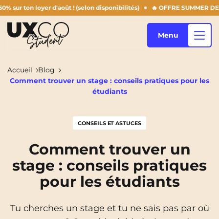
loyer d'août ! (selon disponibilités)
🔥 OFFRE SUMMER DERNIERS JOUR
Menu
Accueil
Blog
Comment trouver un stage : conseils pratiques pour les
Nos logements
étudiants
CONSEILS ET ASTUCES
Qui sommes-nous ?
Annemasse
Archamps
Comment trouver un
Aulnoy-Lez-Valenciennes
Béziers
stage : conseils pratiques
Blog
Bezons
Blois
NEW!
pour les étudiants
Bordeaux
Boulogne-Billancourt
FR
Tu cherches un stage et tu ne sais pas par où
Brest
Caen