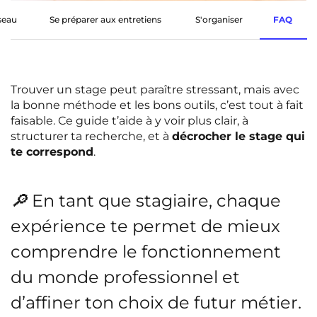
Rennes
Rouen
éseau
Se préparer aux entretiens
S'organiser
FAQ
Saint-Denis
Saint-Etienne
Saint-Ouen
Strasbourg
NEW!
Trouver un stage peut paraître stressant, mais avec
Toulouse
Tours
NEW!
la bonne méthode et les bons outils, c’est tout à fait
faisable. Ce guide t’aide à y voir plus clair, à
Valenciennes
Vichy
structurer ta recherche, et à
décrocher le stage qui
te correspond
.
Villejuif
Villeneuve-d'Ascq
🔎 En tant que stagiaire, chaque
Voir toutes les villes
expérience te permet de mieux
comprendre le fonctionnement
du monde professionnel et
d’affiner ton choix de futur métier.