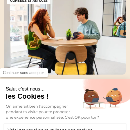
CONSEILS ET ASTUCES
Continuer sans accepter
Entretien pour un stage : comment le préparer
efficacement ?
Salut c'est nous...
les Cookies !
18 Nov 2025
avenir
Ton
On aimerait bien t’accompagner
pendant ta visite pour te proposer
Toutes les actualités
une expérience personnalisée. C’est OK pour toi ?
commence