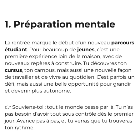
Rennes
Rouen
Saint-Denis
Saint-Etienne
1. Préparation mentale
Saint-Ouen
Strasbourg
NEW!
Toulouse
Tours
La rentrée marque le début d’un nouveau
parcours
NEW!
étudiant
. Pour beaucoup de
jeunes
, c’est une
Valenciennes
Vichy
première expérience loin de la maison, avec de
nouveaux repères à construire. Tu découvres ton
Villejuif
Villeneuve-d'Ascq
cursus
, ton campus, mais aussi une nouvelle façon
de travailler et de vivre au quotidien. C’est parfois un
défi, mais aussi une belle opportunité pour grandir
et devenir plus autonome.
Voir toutes les villes
👉 Souviens-toi : tout le monde passe par là. Tu n’as
pas besoin d’avoir tout sous contrôle dès le premier
jour. Avance pas à pas, et tu verras que tu trouveras
ton rythme.