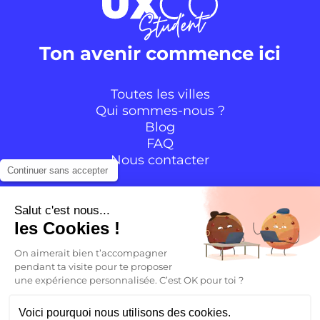
Ton avenir commence ici
Toutes les villes
Qui sommes-nous ?
Blog
FAQ
Nous contacter
Continuer sans accepter
Suivre la communauté
Salut c'est nous...
les Cookies !
Instagram
TikTok
Facebook
YouTube
LinkedIn
On aimerait bien t’accompagner
pendant ta visite pour te proposer
une expérience personnalisée. C’est OK pour toi ?
FR
Voici pourquoi nous utilisons des cookies.