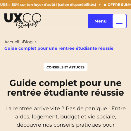
sur ton loyer d'août ! (selon disponibilités)
🔥 OFFRE SUMMER DERN
Menu
Accueil
Blog
Guide complet pour une rentrée étudiante réussie
Nos logements
CONSEILS ET ASTUCES
Qui sommes-nous ?
Annemasse
Archamps
Guide complet pour une
rentrée étudiante réussie
Aulnoy-Lez-Valenciennes
Béziers
Blog
Bezons
Blois
NEW!
La rentrée arrive vite ? Pas de panique ! Entre
Bordeaux
Boulogne-Billancourt
aides, logement, budget et vie sociale,
FR
découvre nos conseils pratiques pour
Brest
Caen