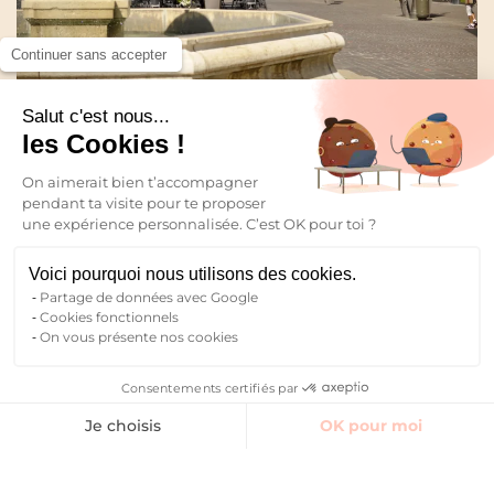
Continuer sans accepter
Salut c'est nous...
Quartiers de Chambéry : le guide pour choisir où
les Cookies !
vivre
17 Juil 2026
On aimerait bien t’accompagner
pendant ta visite pour te proposer
une expérience personnalisée. C’est OK pour toi ?
INFOS PRATIQUES
SAINT-OUEN
Voici pourquoi nous utilisons des cookies.
Partage de données avec Google
Cookies fonctionnels
On vous présente nos cookies
Consentements certifiés par
Trouver un logement
Je choisis
OK pour moi
Axeptio consent
Plateforme de Gestion du Consentement : Personnalisez vos O
Notre plateforme vous permet d'adapter et de gérer vos paramètr