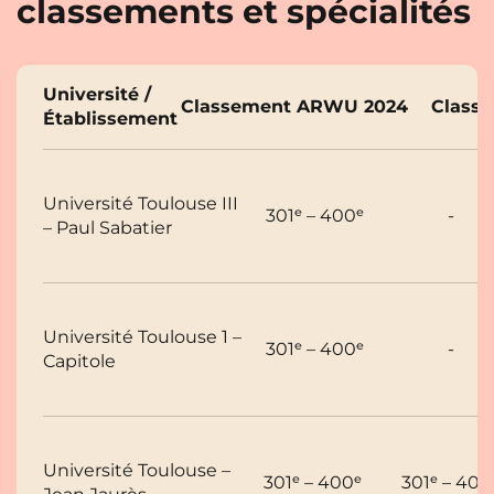
classements et spécialités
Université /
Classement ARWU 2024
Class
Établissement
Université Toulouse III
301ᵉ – 400ᵉ
-
– Paul Sabatier
Université Toulouse 1 –
301ᵉ – 400ᵉ
-
Capitole
Université Toulouse –
301ᵉ – 400ᵉ
301ᵉ – 400