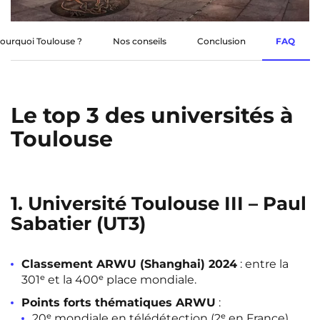
Rennes
Rouen
Saint-Denis
Saint-Etienne
ourquoi Toulouse ?
Nos conseils
Conclusion
FAQ
Saint-Ouen
Strasbourg
NEW!
Toulouse
Tours
NEW!
Le top 3 des universités à
Valenciennes
Vichy
Toulouse
Villejuif
Villeneuve-d'Ascq
1. Université Toulouse III – Paul
Voir toutes les villes
Sabatier (UT3)
Classement ARWU (Shanghai) 2024
: entre la
301ᵉ et la 400ᵉ place mondiale.
Points forts thématiques ARWU
:
20ᵉ mondiale en télédétection (2ᵉ en France)