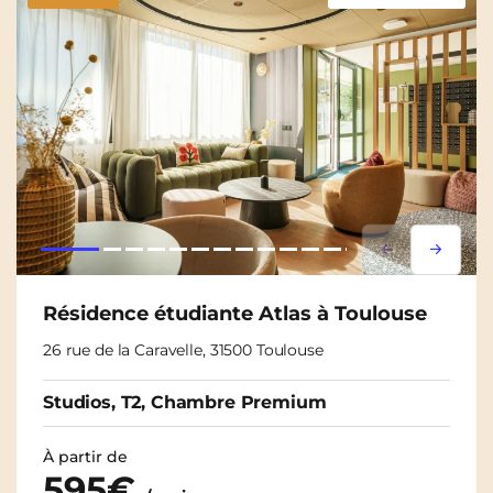
Lorem ipsum
Lorem i
Résidence étudiante Atlas à Toulouse
26 rue de la Caravelle, 31500 Toulouse
Studios, T2, Chambre Premium
À partir de
595€