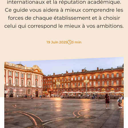
internationaux et la réputation académique.
Cergy-Pontoise
Clermont-Ferrand
Ce guide vous aidera à mieux comprendre les
FR
forces de chaque établissement et à choisir
Chambéry
Dijon
NEW!
Instagram
TikTok
Facebook
YouTube
LinkedIn
EN
celui qui correspond le mieux à vos ambitions.
Gradignan
Grenoble
La Rochelle
Le Havre
19 Juin 2025
3 min
Lille
Limoges
Lomme
Lyon
Marseille
Montpellier
Nantes
Nîmes
Noisy-Le-Grand
Orly
Palaiseau
Paris
Pau
Reims