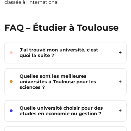
classée à l’international.
FAQ – Étudier à Toulouse
J'ai trouvé mon université, c'est
quoi la suite ?
Il est temps de chercher votre
logement étudiant ! À Toulouse, UXCO
Quelles sont les meilleures
Student vous propose deux résidences
universités à Toulouse pour les
tout confort :
sciences ?
L’Université Toulouse III – Paul Sabatier
la
résidence
UXCO Student Atlas
est la référence en sciences naturelles,
pour un logement premium
Quelle université choisir pour des
ingénierie, sciences de la vie et santé,
études en économie ou gestion ?
la résidence
UXCO Student Thalès
en
avec d’excellents classements
plein cœur du campus scientifique.
internationaux notamment en
L’Université Toulouse 1 – Capitole est
télédétection, sciences de la Terre et
très reconnue dans ces domaines,