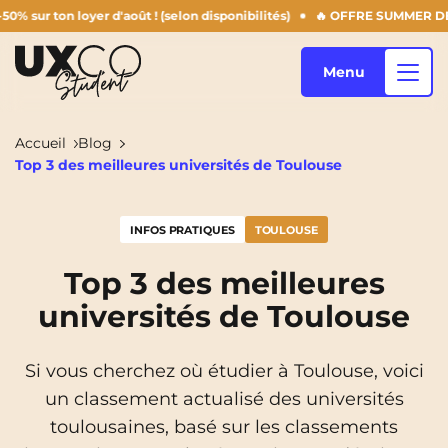
 loyer d'août ! (selon disponibilités)
🔥 OFFRE SUMMER DERNIERS JOU
Menu
Accueil
Blog
Top 3 des meilleures universités de Toulouse
Nos logements
INFOS PRATIQUES
TOULOUSE
Qui sommes-nous ?
Annemasse
Archamps
Top 3 des meilleures
universités de Toulouse
Aulnoy-Lez-Valenciennes
Béziers
Blog
Bezons
Blois
NEW!
Si vous cherchez où étudier à Toulouse, voici
Bordeaux
Boulogne-Billancourt
un classement actualisé des universités
FR
toulousaines, basé sur les classements
Brest
Caen