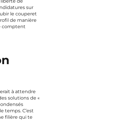
liberté de
andidatures sur
ubir le couperet
rofil de manière
ie comptent
on
gerait à attendre
es solutions de «
 condensés
e temps. C’est
 filière qui te