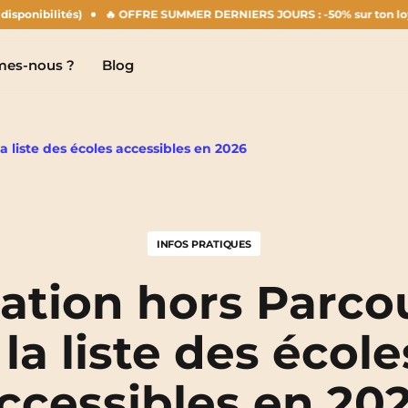
lités)
🔥 OFFRE SUMMER DERNIERS JOURS : -50% sur ton loyer d'août !
es-nous ?
Blog
a liste des écoles accessibles en 2026
Clermont-Ferrand
Marseille
INFOS PRATIQUES
Chambéry
Montpellier
NEW!
ation hors Parco
Dijon
Nantes
: la liste des école
Gradignan
Nîmes
ccessibles en 20
Grenoble
Noisy-Le-Grand