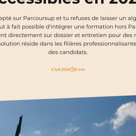
La Rochelle
Orly
pté sur Parcoursup et tu refuses de laisser un al
Le Havre
Palaiseau
tout à fait possible d'intégrer une formation hors
tent directement sur dossier et entretien pour des
Lille
Paris
olution réside dans les filières professionnalisantes
des candidats.
Limoges
Pau
Lomme
Reims
3 Juil 2026
5 min
Lyon
Rennes