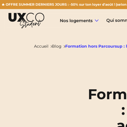
E SUMMER DERNIERS JOURS : -50% sur ton loyer d'août ! (selon disponibi
Qui somm
Nos logements
Accueil
Blog
Formation hors Parcoursup : l
Annemasse
Archamps
Form
Aulnoy-Lez-Valenciennes
Béziers
a
Bezons
NEW!