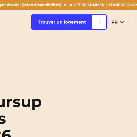
 (selon disponibilités)
🔥 OFFRE SUMMER DERNIERS JOURS : -50% sur t
FR
Trouver un logement
FR
Voir toutes les villes
EN
Rouen
Saint-Denis
ursup
Saint-Etienne
s
Saint-Ouen
NEW!
26
Strasbourg