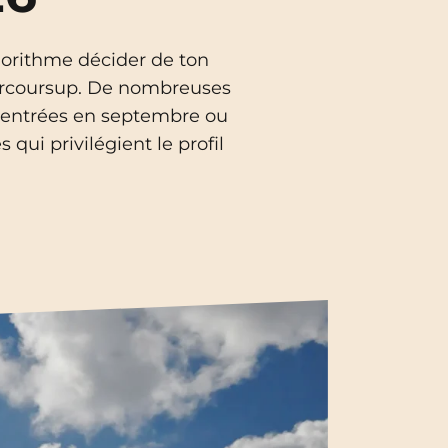
Toulouse
NEW!
gorithme décider de ton
Tours
 Parcoursup. De nombreuses
 rentrées en septembre ou
Valenciennes
 qui privilégient le profil
Vichy
Villejuif
Villeneuve-d'Ascq