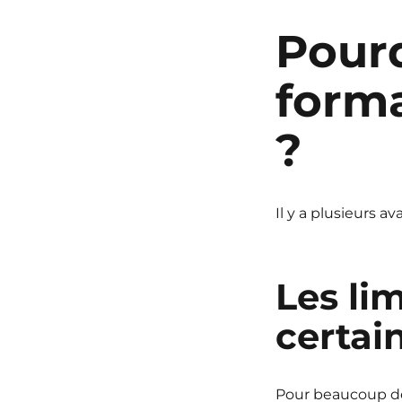
Pourq
form
?
Il y a plusieurs 
Les li
certai
Pour beaucoup de 