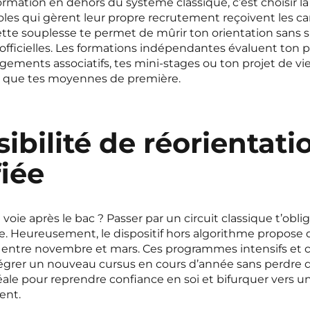
rmation en dehors du système classique, c’est choisir la 
coles qui gèrent leur propre recrutement reçoivent les c
ette souplesse te permet de mûrir ton orientation sans s
 officielles. Les formations indépendantes évaluent ton p
agements associatifs, tes mini-stages ou ton projet de v
s, que tes moyennes de première.
ibilité de réorientati
fiée
voie après le bac ? Passer par un circuit classique t’obli
. Heureusement, le dispositif hors algorithme propose d
» entre novembre et mars. Ces programmes intensifs et
égrer un nouveau cursus en cours d’année sans perdre d
ale pour reprendre confiance en soi et bifurquer vers une
ent.