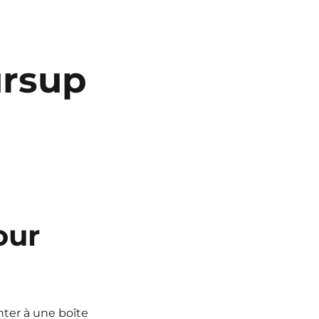
ursup
our
nter à une boîte