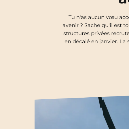
Blois
Tu n'as aucun vœu acce
Bordeaux
avenir ? Sache qu'il est 
structures privées recru
Boulogne-Billancourt
en décalé en janvier. La s
Brest
Caen
Cergy-Pontoise