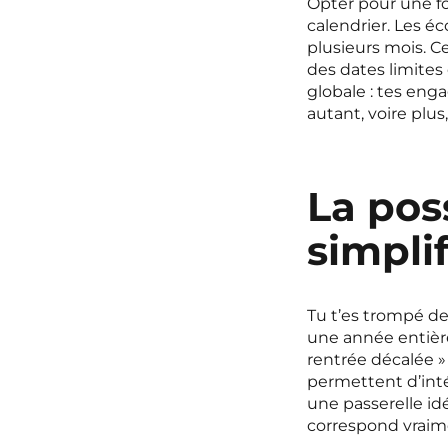
Opter pour une fo
calendrier. Les é
plusieurs mois. C
des dates limites
globale : tes eng
autant, voire plu
La poss
simpli
Tu t’es trompé de 
une année entière
rentrée décalée 
permettent d’int
une passerelle idé
correspond vraim