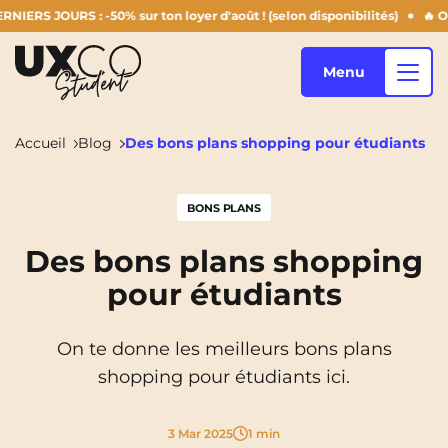
OURS : -50% sur ton loyer d'août ! (selon disponibilités)
🔥 OFFRE 
Menu
Accueil
Blog
Des bons plans shopping pour étudiants
Nos logements
BONS PLANS
Des bons plans shopping
Qui sommes-nous ?
Annemasse
Archamps
pour étudiants
Aulnoy-Lez-Valenciennes
Béziers
Blog
On te donne les meilleurs bons plans
Bezons
Blois
NEW!
shopping pour étudiants ici.
Bordeaux
Boulogne-Billancourt
FR
Brest
Caen
3 Mar 2025
1 min