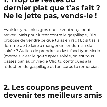
Rennes
Rouen
dernier plat que t’as fait ?
Saint-Denis
Saint-Etienne
Ne le jette pas, vends-le !
Saint-Ouen
Strasbourg
NEW!
Avoir les yeux plus gros que le ventre, ça peut
Toulouse
Tours
NEW!
arriver ! Mais pour lutter contre le gaspillage, Olio
propose de vendre ce que tu as en rab ! Et si t’as la
Valenciennes
Vichy
flemme de te faire à manger un lendemain de
soirée ? Au lieu de prendre un fast-food type Mcdo
Villejuif
Villeneuve-d'Ascq
(même si c’est le go-to après soirée, on est tous
passés par là), privilégie Olio, tu contribues à la
réduction du gaspillage et ton corps te remerciera !
Voir toutes les villes
2. Les coupons peuvent
devenir tes meilleurs amis