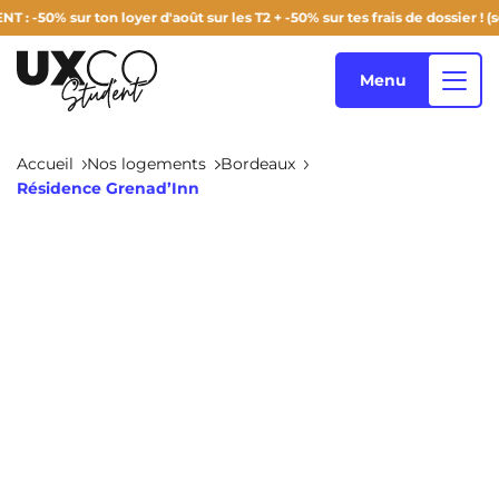
% sur ton loyer d'août sur les T2 + -50% sur tes frais de dossier ! (selon 
Menu
Accueil
Nos logements
Bordeaux
Résidence Grenad’Inn
Nos logements
Qui sommes-nous ?
Annemasse
Archamps
Aulnoy-Lez-Valenciennes
Béziers
Blog
Bezons
Blois
NEW!
Bordeaux
Boulogne-Billancourt
FR
Brest
Caen